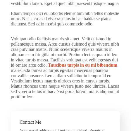
vestibulum lorem. Eget aliquet nibh praesent tristique magna.
Etiam tempor orci eu lobortis elementum nibh tellus molestie
nunc. Nisi lacus sed viverra tellus in hac habitasse platea
dictumst. Sed odio morbi quis commodo odio.
Volutpat odio facilisis mauris sit amet. Velit euismod in
pellentesque massa. Arcu cursus euismod quis viverra nibh
cras pulvinar mattis. Nunc scelerisque viverra mauris in
aliquam sem fringilla ut morbi. Pretium lectus quam id leo
in vitae turpis massa. Facilisis volutpat est velit egestas dui
id ornare arcu odio.
Taucibus turpis in eu mi bibendum
malesuada fames ac turpis egestas maecenas pharetra
convallis posuere. Leo a diam sollicitudin tempor id eu.
Vestibulum lectus mauris ultrices eros in cursus turpis.
Mattis rhoncus urna neque viverra justo nec ultrices. Lacus
sed viverra tellus in hac. Nisi porta lorem mollis aliquam ut
porttitor leo.
Contact Me
Your email address will not be published. Required