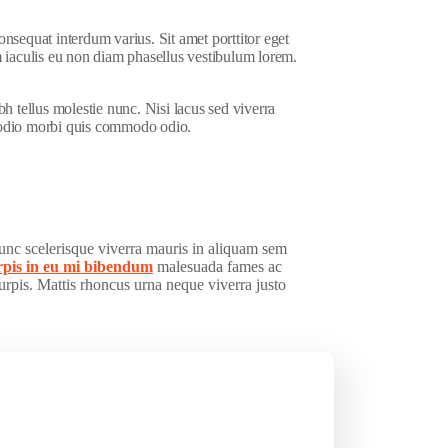
sequat interdum varius. Sit amet porttitor eget
 iaculis eu non diam phasellus vestibulum lorem.
h tellus molestie nunc. Nisi lacus sed viverra
d odio morbi quis commodo odio.
Nunc scelerisque viverra mauris in aliquam sem
rpis in eu mi bibendum
malesuada fames ac
turpis. Mattis rhoncus urna neque viverra justo