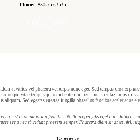
Phone:
880-555-3535
m at varius vel pharetra vel turpis nunc eget. Sed tempus urna et pharetr
auctor neque vitae tempus quam pellentesque nec nam. In vitae turpis mass
us aliquam. Sed egestas egestas fringilla phasellus faucibus scelerisque el
d eu nisl nunc mi ipsum faucibus. Nullam eget felis eget nunc lobortis m
uere urna nec tincidunt praesent semper. Pharetra diam sit amet nisl. ne
Experience