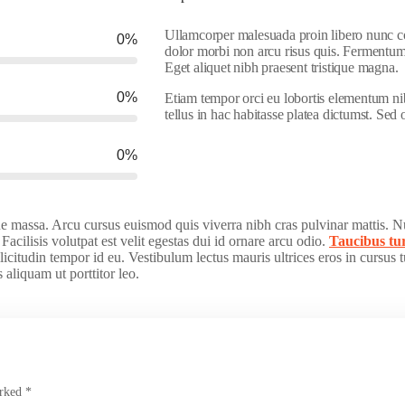
Ullamcorper malesuada proin libero nunc con
0
%
dolor morbi non arcu risus quis. Fermentum
Eget aliquet nibh praesent tristique magna.
0
%
Etiam tempor orci eu lobortis elementum nib
tellus in hac habitasse platea dictumst. Se
0
%
sque massa. Arcu cursus euismod quis viverra nibh cras pulvinar mattis. 
Facilisis volutpat est velit egestas dui id ornare arcu odio.
Taucibus tu
icitudin tempor id eu. Vestibulum lectus mauris ultrices eros in cursus 
 aliquam ut porttitor leo.
arked *