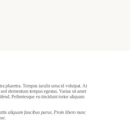
a pharetra. Tempus iaculis urna id volutpat. At
a sed elementum tempus egestas. Varius sit amet
eifend. Pellentesque eu tincidunt tortor aliquam
attis aliquam faucibus purus. Proin libero nunc
que.